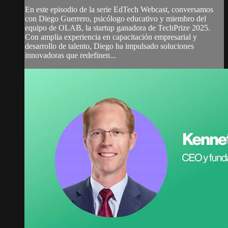
En este episodio de la serie EdTech Webcast, conversamos
con Diego Guerrero, psicólogo educativo y miembro del
equipo de OLAB, la startup ganadora de TechPrize 2025.
Con amplia experiencia en capacitación empresarial y
desarrollo de talento, Diego ha impulsado soluciones
innovadoras que redefinen...