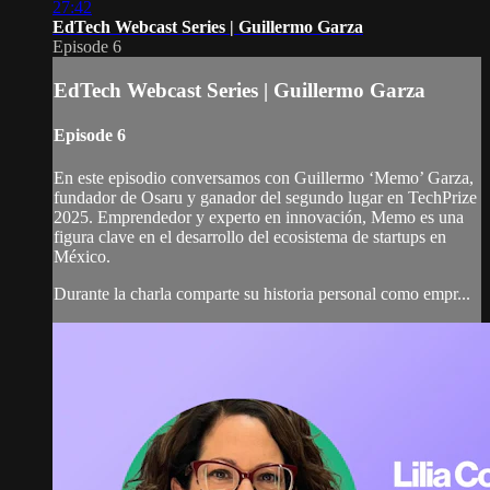
27:42
EdTech Webcast Series | Guillermo Garza
Episode 6
EdTech Webcast Series | Guillermo Garza
Episode 6
En este episodio conversamos con Guillermo ‘Memo’ Garza,
fundador de Osaru y ganador del segundo lugar en TechPrize
2025. Emprendedor y experto en innovación, Memo es una
figura clave en el desarrollo del ecosistema de startups en
México.
Durante la charla comparte su historia personal como empr...