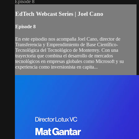
Episode 8
EdTech Webcast Series | Joel Cano
Episode 8
En este episodio nos acompaña Joel Cano, director de
Transferencia y Emprendimiento de Base Científico-
Tecnológica del Tecnológico de Monterrey. Con una
trayectoria que combina el desarrollo de mercados
tecnológicos en empresas globales como Microsoft y su
experiencia como inversionista en capita...