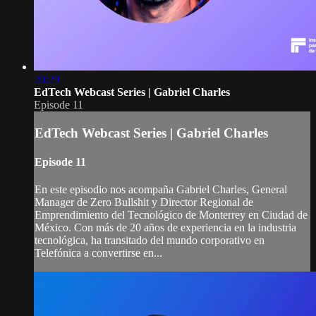
20:29
EdTech Webcast Series | Gabriel Charles
Episode 11
EdTech Webcast Series | Gabriel Charles
Episode 11
En este episodio nos acompaña Gabriel Charles, General
Manager de Zero Bullshit y Director Regional de
Emprendimiento del Tecnológico de Monterrey en Ciudad de
México. Con más de 20 años de experiencia en la industria
tecnológica, ha transitado del mundo corporativo en
Telefónica a convertirse en...