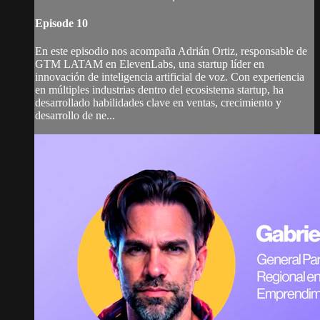
Episode 10
En este episodio nos acompaña Adrián Ortiz, responsable de
GTM LATAM en ElevenLabs, una startup líder en
innovación de inteligencia artificial de voz. Con experiencia
en múltiples industrias dentro del ecosistema startup, ha
desarrollado habilidades clave en ventas, crecimiento y
desarrollo de ne...