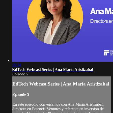
19:34
EdTech Webcast Series | Ana María Aristizabal
Episode 5
EdTech Webcast Series | Ana María Aristizabal
Episode 5
En este episodio conversamos con Ana María Aristizábal,
directora en Potencia Ventures y referente en inversión de