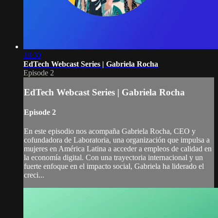
18:30
EdTech Webcast Series | Gabriela Rocha
Episode 2
EdTech Webcast Series | Gabriela Rocha
Episode 2
En este episodio nos acompaña Gabriela Rocha, CEO y
cofundadora de Laboratoria, una organización que impulsa a
mujeres en América Latina a acceder a empleos de calidad en
la economía digital. Con una trayectoria internacional y un
fuerte enfoque en el impacto social, Gabriela ha liderado el
creci...