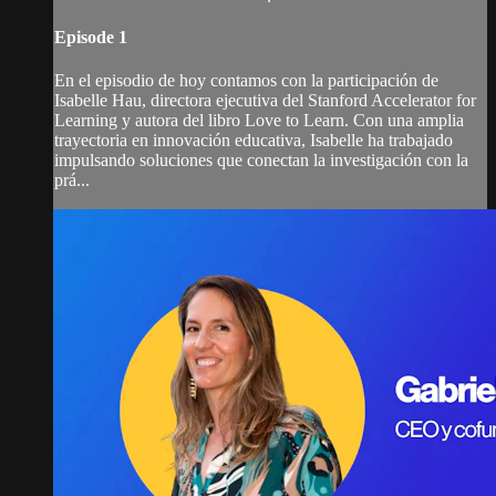
Episode 1
En el episodio de hoy contamos con la participación de
Isabelle Hau, directora ejecutiva del Stanford Accelerator for
Learning y autora del libro Love to Learn. Con una amplia
trayectoria en innovación educativa, Isabelle ha trabajado
impulsando soluciones que conectan la investigación con la
prá...