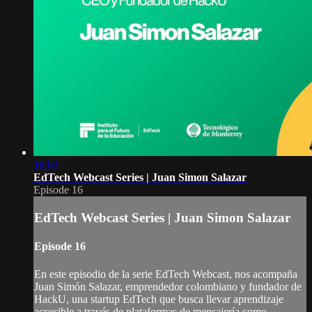
18:03
EdTech Webcast Series | Juan Simon Salazar
Episode 16
EdTech Webcast Series | Juan Simon Salazar
Episode 16
En este episodio de la serie EdTech Webcast, nos acompaña
Juan Simón Salazar, emprendedor colombiano y fundador de
HackU, una startup EdTech que busca llevar aprendizaje
accesible a través de plataformas de mensajería como