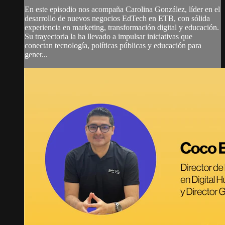
En este episodio nos acompaña Carolina González, líder en el
desarrollo de nuevos negocios EdTech en ETB, con sólida
experiencia en marketing, transformación digital y educación.
Su trayectoria la ha llevado a impulsar iniciativas que
conectan tecnología, políticas públicas y educación para
gener...