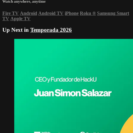
Watch anywhere, anytime
Fire TV
Android
Android TV
iPhone
Roku
®
Samsung Smart
TV
Apple TV
Up Next in
Temporada 2026