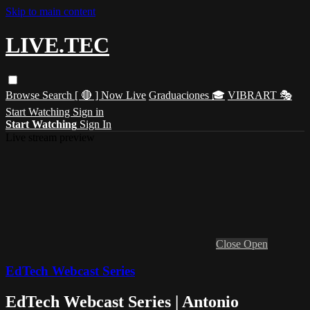
Skip to main content
LIVE.TEC
Browse
Search
[ 🔴 ] Now Live
Graduaciones 🎓
VIBRART 🎭
Start Watching
Sign in
Start Watching
Sign In
Live stream preview
Close
Open
EdTech Webcast Series
EdTech Webcast Series | Antonio