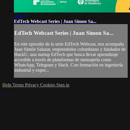
18:03
EdTech Webcast Series | Juan Simon Sa...
EdTech Webcast Series | Juan Simon Sa...
En este episodio de la serie EdTech Webcast, nos acompaña
Juan Simón Salazar, emprendedor colombiano y fundador de
HackU, una startup EdTech que busca llevar aprendizaje
accesible a través de plataformas de mensajería como
WhatsApp, Telegram y Slack. Con formación en ingeniería
industrial y exper...
Help
Terms
Privacy
Cookies
Sign in
×