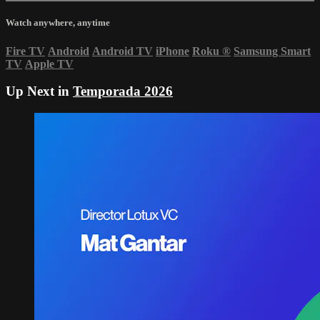
Watch anywhere, anytime
Fire TV
Android
Android TV
iPhone
Roku
®
Samsung Smart
TV
Apple TV
Up Next in
Temporada 2026