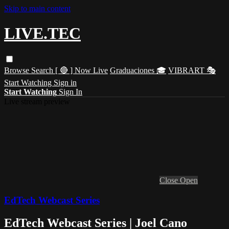
Skip to main content
LIVE.TEC
Browse
Search
[ 🔴 ] Now Live
Graduaciones 🎓
VIBRART 🎭
Start Watching
Sign in
Start Watching
Sign In
Live stream preview
Close
Open
EdTech Webcast Series
EdTech Webcast Series | Joel Cano