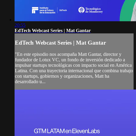
20:55
EdTech Webcast Series | Mat Gantar
EdTech Webcast Series | Mat Gantar
"En este episodio nos acompaña Matt Gantar, director y
fundador de Lotux VC, un fondo de inversión dedicado a
impulsar startups tecnológicas con impacto social en América
Latina. Con una trayectoria internacional que combina trabajo
con startups, gobiernos y organizaciones, Matt ha
desarrollado u...