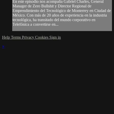
En este episodio nos acompaña Gabriel Charles, General
Manager de Zero Bullshit y Director Regional de
Emprendimiento del Tecnológico de Monterrey en Ciudad de
México. Con más de 20 años de experiencia en la industria
tecnológica, ha transitado del mundo corporativo en
Telefónica a convertirse en...
Help
Terms
Privacy
Cookies
Sign in
×