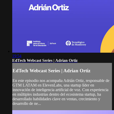
19:54
EdTech Webcast Series | Adrian Ortiz
EdTech Webcast Series | Adrian Ortiz
En este episodio nos acompaña Adrián Ortiz, responsable de
GTM LATAM en ElevenLabs, una startup líder en
innovación de inteligencia artificial de voz. Con experiencia
en múltiples industrias dentro del ecosistema startup, ha
desarrollado habilidades clave en ventas, crecimiento y
desarrollo de ne...