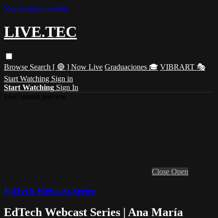
Skip to main content
LIVE.TEC
Browse
Search
[ 🔴 ] Now Live
Graduaciones 🎓
VIBRART 🎭
Start Watching
Sign in
Start Watching
Sign In
Live stream preview
Close
Open
EdTech Webcast Series
EdTech Webcast Series | Ana María