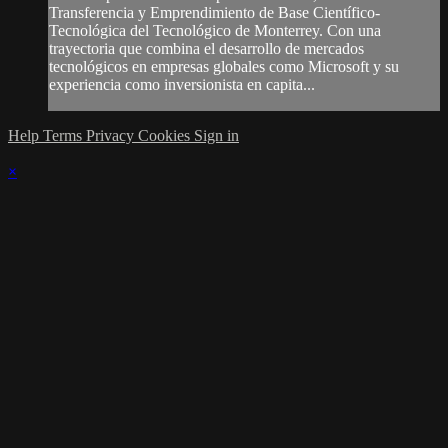
Transferencia y Emprendimiento de Base Científico-
Tecnológica del Tecnológico de Monterrey. Con una
trayectoria que combina el desarrollo de mercados
tecnológicos en empresas globales como Microsoft y su
experiencia como inversionista en capita...
Help
Terms
Privacy
Cookies
Sign in
×