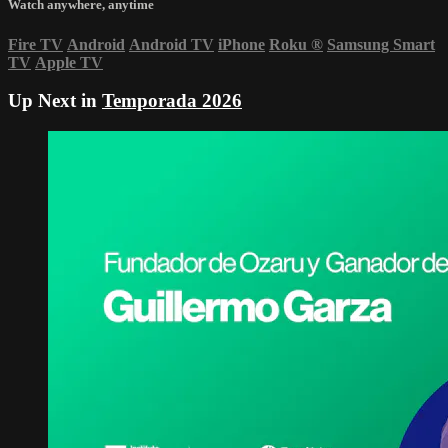
Watch anywhere, anytime
Fire TV
Android
Android TV
iPhone
Roku
®
Samsung Smart
TV
Apple TV
Up Next in
Temporada 2026