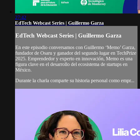
27:42
EdTech Webcast Series | Guillermo Garza
EdTech Webcast Series | Guillermo Garza
En este episodio conversamos con Guillermo ‘Memo’ Garza,
fundador de Osaru y ganador del segundo lugar en TechPrize
2025. Emprendedor y experto en innovación, Memo es una
figura clave en el desarrollo del ecosistema de startups en
México.
Durante la charla comparte su historia personal como empr...