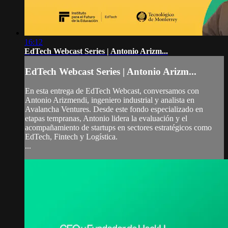
16:12
EdTech Webcast Series | Antonio Arizm...
EdTech Webcast Series | Antonio Arizm...
En esta entrega de EdTech Webcast, conversamos con
Antonio Arizmendi, ingeniero industrial y analista en
Avalancha Ventures. Desde este fondo especializado en
etapas tempranas, Antonio lidera la evaluación y el
acompañamiento de startups en sectores estratégicos como
EdTech, Fintech y Logística.
...