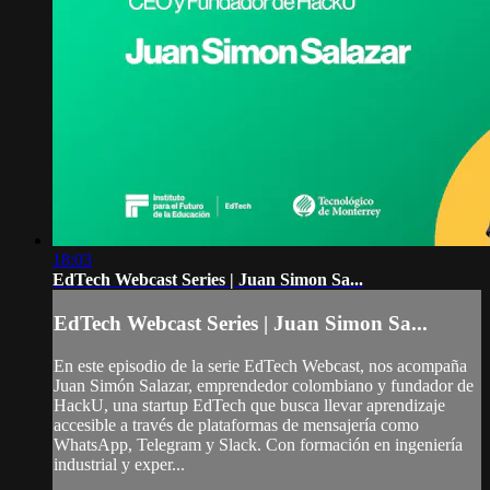
18:03
EdTech Webcast Series | Juan Simon Sa...
EdTech Webcast Series | Juan Simon Sa...
En este episodio de la serie EdTech Webcast, nos acompaña
Juan Simón Salazar, emprendedor colombiano y fundador de
HackU, una startup EdTech que busca llevar aprendizaje
accesible a través de plataformas de mensajería como
WhatsApp, Telegram y Slack. Con formación en ingeniería
industrial y exper...