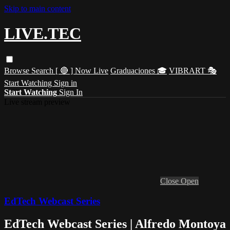
Skip to main content
LIVE.TEC
Browse
Search
[ 🔴 ] Now Live
Graduaciones 🎓
VIBRART 🎭
Start Watching
Sign in
Start Watching
Sign In
Live stream preview
Close
Open
EdTech Webcast Series
EdTech Webcast Series | Alfredo Montoya