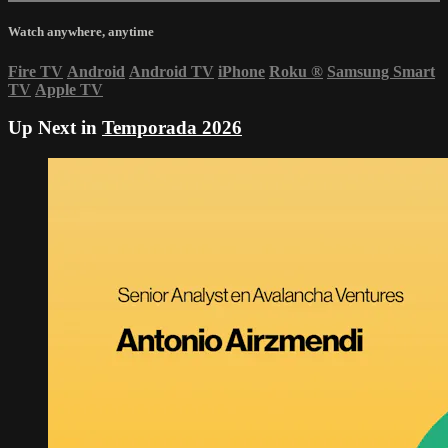
Watch anywhere, anytime
Fire TV
Android
Android TV
iPhone
Roku
®
Samsung Smart
TV
Apple TV
Up Next in
Temporada 2026