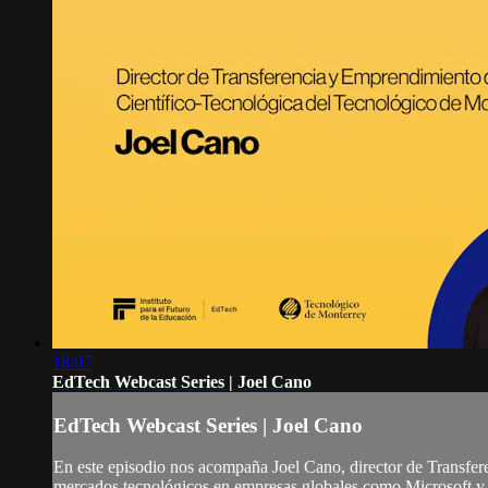
18:07
EdTech Webcast Series | Joel Cano
EdTech Webcast Series | Joel Cano
En este episodio nos acompaña Joel Cano, director de Transfer
mercados tecnológicos en empresas globales como Microsoft y s