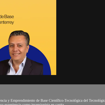
encia y Emprendimiento de Base Científico-Tecnológica del Tecnológic
u experiencia como inversionista en capita...