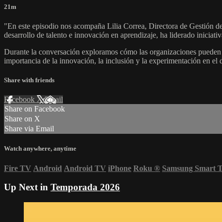
21m
"En este episodio nos acompaña Lilia Correa, Directora de Gestión d
desarrollo de talento e innovación en aprendizaje, ha liderado inicia
Durante la conversación exploramos cómo las organizaciones pueden esc
importancia de la innovación, la inclusión y la experimentación en el 
Share with friends
Facebook
X
Email
Share on Facebook
Share on X
Share via Email
Watch anywhere, anytime
Fire TV
Android
Android TV
iPhone
Roku
®
Samsung Smart 
Up Next in
Temporada 2026