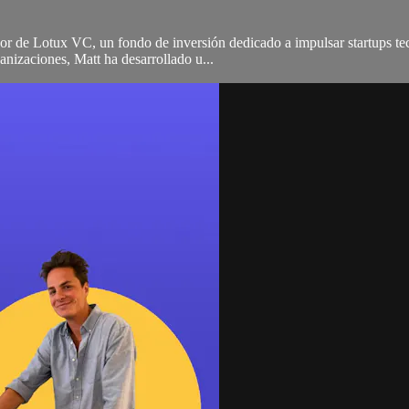
or de Lotux VC, un fondo de inversión dedicado a impulsar startups te
anizaciones, Matt ha desarrollado u...