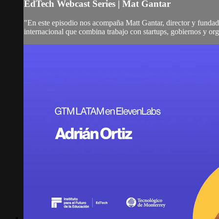
EdTech Webcast Series | Mat Gantar
"En este episodio nos acompaña Matt Gantar, director y fundad
internacional que combina trabajo con startups, gobiernos y org