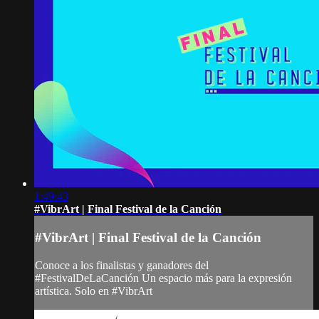
1:49:43
#VibrArt | Final Festival de la Canción
#VibrArt | Final Festival de la Canción
Conoce a los finalistas y ganadores del
#FestivalDeLaCanción Un espacio más para la expresión
artística. Solo en #VibrArt