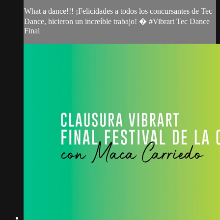
What a dance!!! ¡Felicidades a todos los concursantes de Tec
Dance, hicieron un increíble trabajo! � #Vibrart Tec Dance
Final