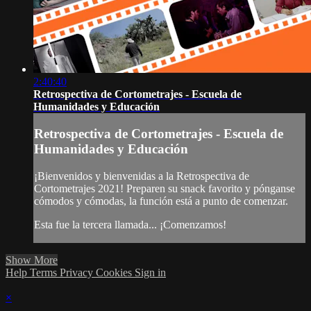
2:40:40
Retrospectiva de Cortometrajes - Escuela de
Humanidades y Educación
Retrospectiva de Cortometrajes - Escuela de
Humanidades y Educación
¡Bienvenidos y bienvenidas a la Retrospectiva de
Cortometrajes 2021! Preparen su snack favorito y pónganse
cómodos y cómodas, la función está a punto de comenzar.
Esta fue la tercera llamada... ¡Comenzamos!
Show More
Help
Terms
Privacy
Cookies
Sign in
×