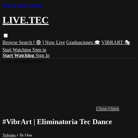
Skip to main content
LIVE.TEC
Browse
Search
[ 🔴 ] Now Live
Graduaciones 🎓
VIBRART 🎭
Start Watching
Sign in
Start Watching
Sign In
Live stream preview
Close
Open
#VibrArt | Eliminatoria Tec Dance
Talento
• 3h 14m