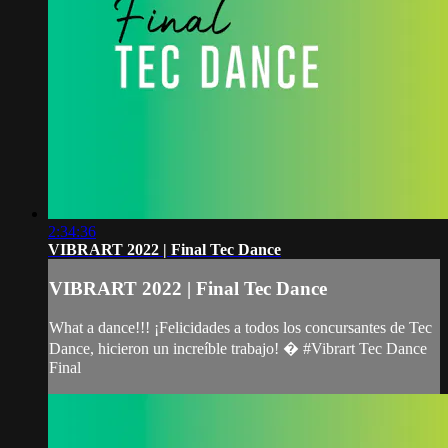
2:34:36
VIBRART 2022 | Final Tec Dance
VIBRART 2022 | Final Tec Dance
What a dance!!! ¡Felicidades a todos los concursantes de Tec
Dance, hicieron un increíble trabajo! � #Vibrart Tec Dance
Final