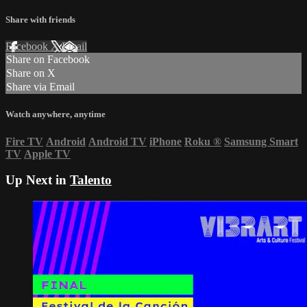
Share with friends
Facebook
X
Email
Share on Facebook
Share on X
Share via Email
Watch anywhere, anytime
Fire TV
Android
Android TV
iPhone
Roku
®
Samsung Smart
TV
Apple TV
Up Next in
Talento