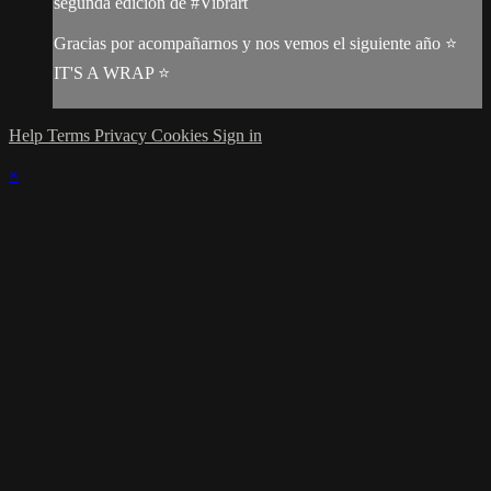
segunda edición de #Vibrart
Gracias por acompañarnos y nos vemos el siguiente año ⭐
IT'S A WRAP ⭐
Help
Terms
Privacy
Cookies
Sign in
×