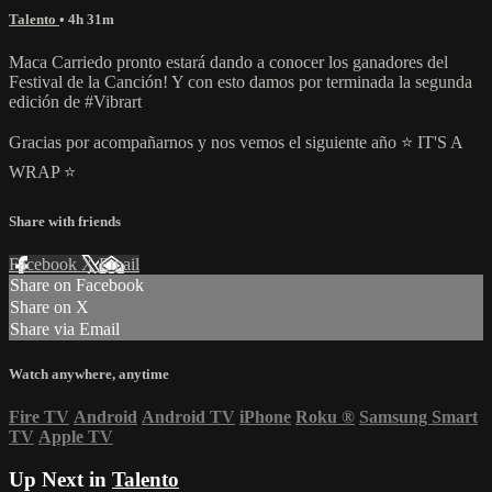
Talento
• 4h 31m
Maca Carriedo pronto estará dando a conocer los ganadores del
Festival de la Canción! Y con esto damos por terminada la segunda
edición de #Vibrart
Gracias por acompañarnos y nos vemos el siguiente año ⭐ IT'S A
WRAP ⭐
Share with friends
Facebook
X
Email
Share on Facebook
Share on X
Share via Email
Watch anywhere, anytime
Fire TV
Android
Android TV
iPhone
Roku
®
Samsung Smart
TV
Apple TV
Up Next in
Talento