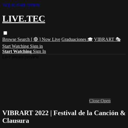
Skip to main content
LIVE.TEC
Browse
Search
[ 🔴 ] Now Live
Graduaciones 🎓
VIBRART 🎭
Start Watching
Sign in
Start Watching
Sign In
Live stream preview
Close
Open
VIBRART 2022 | Festival de la Canción &
Clausura