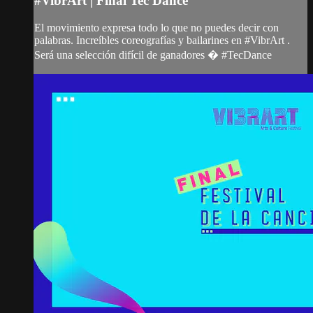
#VibrArt | Final Tec Dance
El movimiento expresa todo lo que no puedes decir con
palabras. Increíbles coreografías y bailarines en #VibrArt .
Será una selección difícil de ganadores � #TecDance