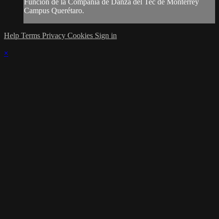
Función de la Compañía de Danza del Tec de Monterrey
Campus Querétaro.
Help
Terms
Privacy
Cookies
Sign in
×