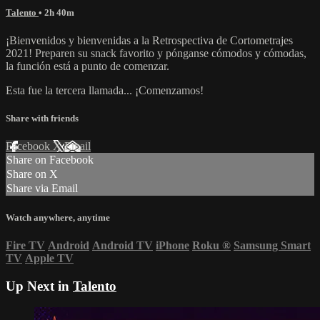
Talento
• 2h 40m
¡Bienvenidos y bienvenidas a la Retrospectiva de Cortometrajes
2021! Preparen su snack favorito y pónganse cómodos y cómodas,
la función está a punto de comenzar.
Esta fue la tercera llamada... ¡Comenzamos!
Share with friends
Facebook
X
Email
Share on Facebook
Share on X
Share via Email
Watch anywhere, anytime
Fire TV
Android
Android TV
iPhone
Roku
®
Samsung Smart
TV
Apple TV
Up Next in
Talento