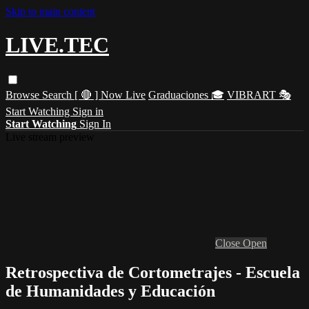
Skip to main content
LIVE.TEC
Browse
Search
[ 🔴 ] Now Live
Graduaciones 🎓
VIBRART 🎭
Start Watching
Sign in
Start Watching
Sign In
Live stream preview
Close
Open
Retrospectiva de Cortometrajes - Escuela
de Humanidades y Educación