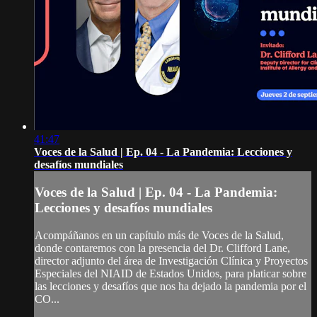
41:47
Voces de la Salud | Ep. 04 - La Pandemia: Lecciones y
desafíos mundiales
Voces de la Salud | Ep. 04 - La Pandemia:
Lecciones y desafíos mundiales
Acompáñanos en un capítulo más de Voces de la Salud,
donde contaremos con la presencia del Dr. Clifford Lane,
director adjunto del área de Investigación Clínica y Proyectos
Especiales del NIAID de Estados Unidos, para platicar sobre
las lecciones y desafíos que nos ha dejado la pandemia por el
CO...