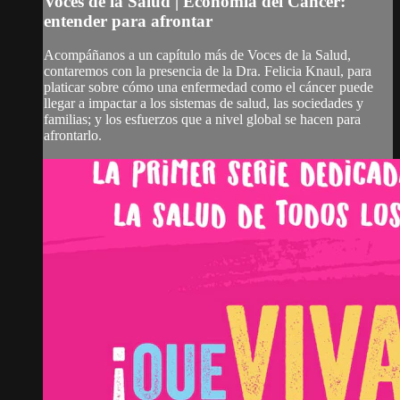
Voces de la Salud | Economía del Cáncer:
entender para afrontar
Acompáñanos a un capítulo más de Voces de la Salud,
contaremos con la presencia de la Dra. Felicia Knaul, para
platicar sobre cómo una enfermedad como el cáncer puede
llegar a impactar a los sistemas de salud, las sociedades y
familias; y los esfuerzos que a nivel global se hacen para
afrontarlo.