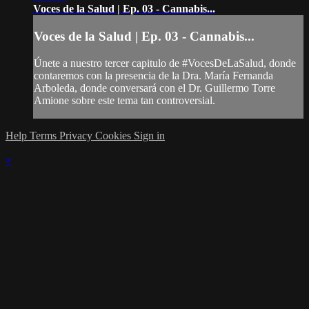
Voces de la Salud | Ep. 03 - Cannabis...
Voces de la Salud | Ep. 03 - Cannabis...
Únete a nuestro tercer capitulo de #VocesDeLaSalud, donde
contaremos con la presencia de la Dra. María Fernanda
Arboleda, donde conversará con el Dr. Guillermo Torre
Amione sobre este tema tan controversial.
Help
Terms
Privacy
Cookies
Sign in
×