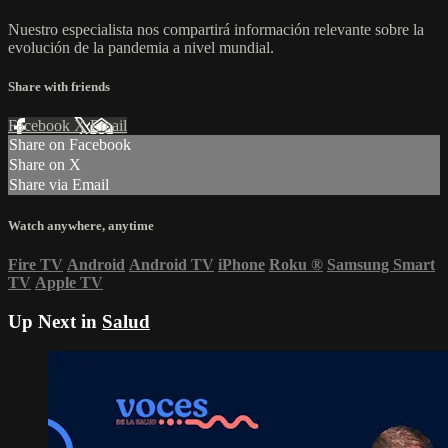
Nuestro especialista nos compartirá información relevante sobre la
evolución de la pandemia a nivel mundial.
Share with friends
Facebook
X
Email
Share on Facebook
Share on X
Share via Email
Watch anywhere, anytime
Fire TV
Android
Android TV
iPhone
Roku
®
Samsung Smart
TV
Apple TV
Up Next in
Salud