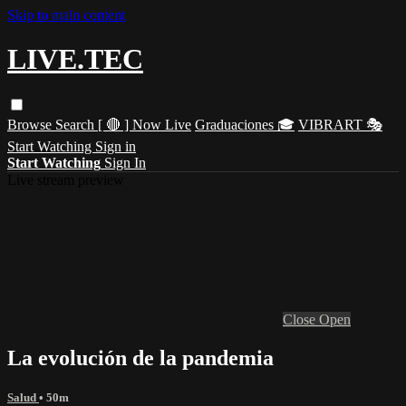
Skip to main content
LIVE.TEC
Browse
Search
[ 🔴 ] Now Live
Graduaciones 🎓
VIBRART 🎭
Start Watching
Sign in
Start Watching
Sign In
Live stream preview
Close
Open
La evolución de la pandemia
Salud
• 50m