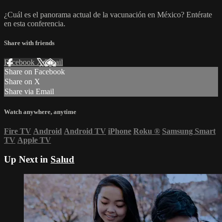
¿Cuál es el panorama actual de la vacunación en México? Entérate
en esta conferencia.
Share with friends
Facebook
X
Email
Share on Facebook
Share on X
Share via Email
Watch anywhere, anytime
Fire TV
Android
Android TV
iPhone
Roku
®
Samsung Smart
TV
Apple TV
Up Next in
Salud