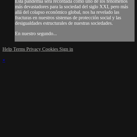
Esta pandemia será recordada como uno de los fenómenos
más devastadores para la sociedad del siglo XXI, pero más
allá del colapso económico global, nos ha revelado las
fracturas en nuestros sistemas de protección social y las
desigualdades estructurales de nuestras sociedades.
En nuestro segundo...
Help
Terms
Privacy
Cookies
Sign in
×