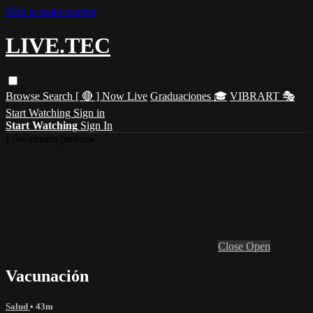
Skip to main content
LIVE.TEC
Browse
Search
[ 🔴 ] Now Live
Graduaciones 🎓
VIBRART 🎭
Start Watching
Sign in
Start Watching
Sign In
Live stream preview
Close
Open
Vacunación
Salud
• 43m