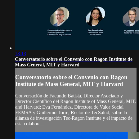
18:13
Conversatorio sobre el Convenio con Ragon Institute de
Mass General, MIT y Harvard
Conversatorio sobre el Convenio con Ragon
Institute de Mass General, MIT y Harvard
Conversación de Facundo Batista, Director Asociado y
Director Científico del Ragon Institute of Mass General, MIT,
and Harvard; Eva Fernández, Directora de Valor Social
FEMSA y Guillermo Torre, Rector de TecSalud, sobre la
alianza de investigación Tec-Ragon Institute y el impacto de
esta colabora...