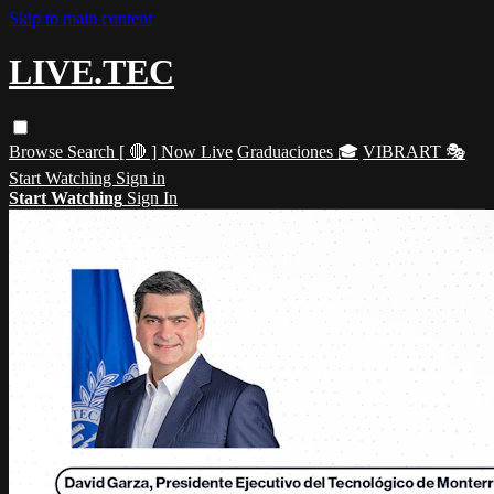
Skip to main content
LIVE.TEC
Browse
Search
[ 🔴 ] Now Live
Graduaciones 🎓
VIBRART 🎭
Start Watching
Sign in
Start Watching
Sign In