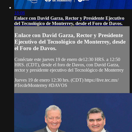
18:08
Enlace con David Garza, Rector y Presidente Ejecutivo
del Tecnológico de Monterrey, desde el Foro de Davos.
Enlace con David Garza, Rector y Presidente
Ejecutivo del Tecnológico de Monterrey, desde
el Foro de Davos.
Conéctate este jueves 19 de enero de12:30 HRS. a 12:50
HRS. (CDT), desde el foro de Davos, con David Garza,
rector y presidente ejecutivo del Tecnológico de Monterrey
Jueves 19 de enero 12:30 hrs. (CDT) https://live.tec.mx/
#TecdeMonterrey #DAVOS