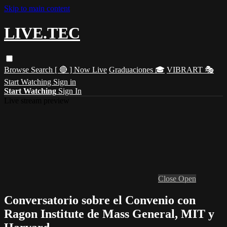
Skip to main content
LIVE.TEC
Browse
Search
[ 🔴 ] Now Live
Graduaciones 🎓
VIBRART 🎭
Start Watching
Sign in
Start Watching
Sign In
Live stream preview
Close
Open
Conversatorio sobre el Convenio con
Ragon Institute de Mass General, MIT y