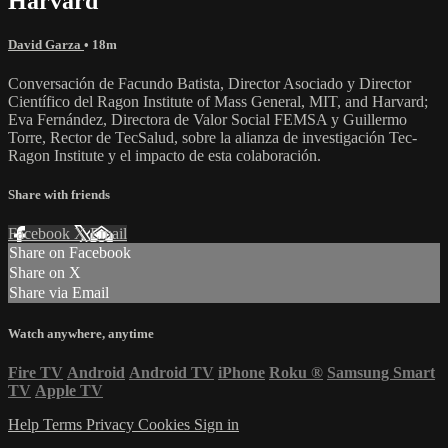
Harvard
David Garza
• 18m
Conversación de Facundo Batista, Director Asociado y Director
Científico del Ragon Institute of Mass General, MIT, and Harvard;
Eva Fernández, Directora de Valor Social FEMSA y Guillermo
Torre, Rector de TecSalud, sobre la alianza de investigación Tec-
Ragon Institute y el impacto de esta colaboración.
Share with friends
Facebook
X
Email
Share on Facebook
Share on X
Share via Email
Watch anywhere, anytime
Fire TV
Android
Android TV
iPhone
Roku
®
Samsung Smart
TV
Apple TV
Help
Terms
Privacy
Cookies
Sign in