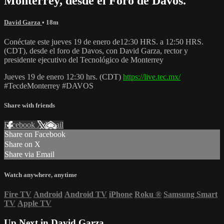
Monterrey, desde el Foro de Davos.
David Garza
• 18m
Conéctate este jueves 19 de enero de12:30 HRS. a 12:50 HRS.
(CDT), desde el foro de Davos, con David Garza, rector y
presidente ejecutivo del Tecnológico de Monterrey
Jueves 19 de enero 12:30 hrs. (CDT)
https://live.tec.mx/
#TecdeMonterrey #DAVOS
Share with friends
Facebook
X
Email
Share on Facebook
Share on X
Share via Email
Watch anywhere, anytime
Fire TV
Android
Android TV
iPhone
Roku
®
Samsung Smart
TV
Apple TV
Up Next in
David Garza