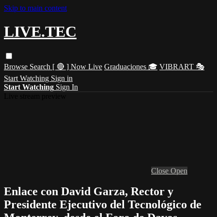
Skip to main content
LIVE.TEC
Browse
Search
[ 🔴 ] Now Live
Graduaciones 🎓
VIBRART 🎭
Start Watching
Sign in
Start Watching
Sign In
Live stream preview
Close
Open
Enlace con David Garza, Rector y
Presidente Ejecutivo del Tecnológico de