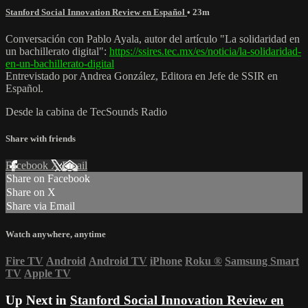
Stanford Social Innovation Review en Español
• 23m
Conversación con Pablo Ayala, autor del artículo "La solidaridad en
un bachillerato digital":
https://ssires.tec.mx/es/noticia/la-solidaridad-
en-un-bachillerato-digital
Entrevistado por Andrea González, Editora en Jefe de SSIR en
Español.
Desde la cabina de TecSounds Radio
Share with friends
Facebook
X
Email
Share on Facebook
Share on X
Share via Email
Watch anywhere, anytime
Fire TV
Android
Android TV
iPhone
Roku
®
Samsung Smart
TV
Apple TV
Up Next in
Stanford Social Innovation Review en