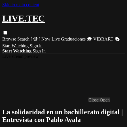
Skip to main content
LIVE.TEC
Browse
Search
[ 🔴 ] Now Live
Graduaciones 🎓
VIBRART 🎭
Start Watching
Sign in
Start Watching
Sign In
Live stream preview
Close
Open
La solidaridad en un bachillerato digital |
Entrevista con Pablo Ayala