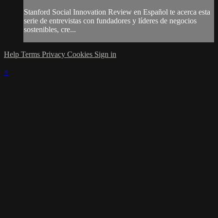
Stanford Social Innovation Review en Español te acerca esta
serie de entrevistas con fundadores y líderes de negocios
sostenibles, cre...
Help
Terms
Privacy
Cookies
Sign in
×