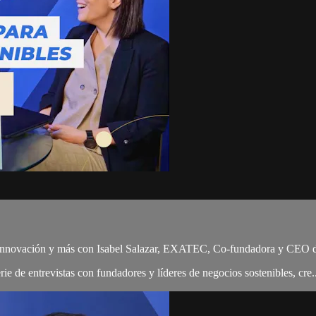
d e innovación y más con Isabel Salazar, EXATEC, Co-fundadora y CEO
e de entrevistas con fundadores y líderes de negocios sostenibles, cre..