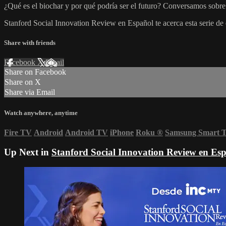
¿Qué es el biochar y por qué podría ser el futuro? Conversamos sob
Stanford Social Innovation Review en Español te acerca esta serie d
Share with friends
Facebook
X
Email
Share on Facebook
Share on X
Share via Email
Watch anywhere, anytime
Fire TV
Android
Android TV
iPhone
Roku
®
Samsung Smart 
Up Next in
Stanford Social Innovation Review en Es