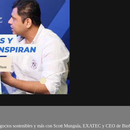
gocios sostenibles y más con Scott Munguía, EXATEC y CEO de Biofase,