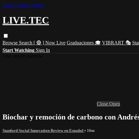
Skip to main content
LIVE.TEC
Browse
Search
[ 🔴 ] Now Live
Graduaciones 🎓
VIBRART 🎭
Sta
Start Watching
Sign In
Live stream preview
Close
Open
Biochar y remoción de carbono con Andr
Stanford Social Innovation Review en Español
• 16m