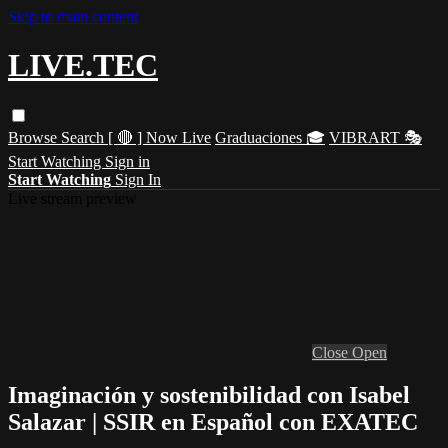
Skip to main content
LIVE.TEC
Browse
Search
[ 🔴 ] Now Live
Graduaciones 🎓
VIBRART 🎭
Start Watching
Sign in
Start Watching
Sign In
Live stream preview
Close
Open
Imaginación y sostenibilidad con Isabel
Salazar | SSIR en Español con EXATEC