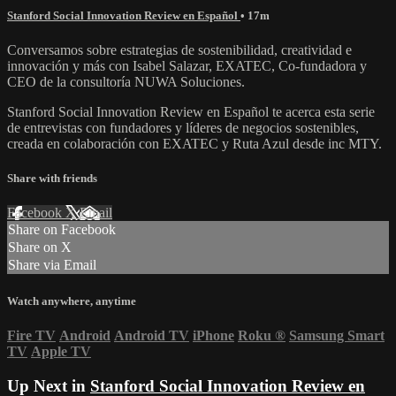
Stanford Social Innovation Review en Español
• 17m
Conversamos sobre estrategias de sostenibilidad, creatividad e
innovación y más con Isabel Salazar, EXATEC, Co-fundadora y
CEO de la consultoría NUWA Soluciones.
Stanford Social Innovation Review en Español te acerca esta serie
de entrevistas con fundadores y líderes de negocios sostenibles,
creada en colaboración con EXATEC y Ruta Azul desde inc MTY.
Share with friends
Facebook
X
Email
Share on Facebook
Share on X
Share via Email
Watch anywhere, anytime
Fire TV
Android
Android TV
iPhone
Roku
®
Samsung Smart
TV
Apple TV
Up Next in
Stanford Social Innovation Review en