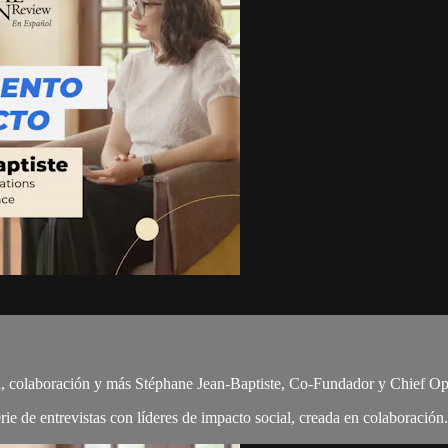
, colaboración y más Stéphane Jean-Baptiste, Co-Fundador y Chief Op
ie de entrevistas con líderes de impacto social, creada en colaboración.