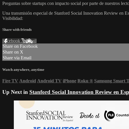
Preguntas sobre startups con impacto social por parte de nuestros l
Una transmisión especial de Stanford Social Innovation Review en Es
Visibilidad:
Share with friends
Facebook
X
Email
Share on Facebook
Share on X
Share via Email
Watch anywhere, anytime
Fire TV
Android
Android TV
iPhone
Roku
®
Samsung Smart 
Up Next in
Stanford Social Innovation Review en Es