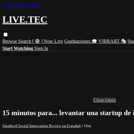
Skip to main content
LIVE.TEC
Browse
Search
[ 🔴 ] Now Live
Graduaciones 🎓
VIBRART 🎭
Sta
Start Watching
Sign In
Live stream preview
Close
Open
15 minutos para... levantar una startup d
Stanford Social Innovation Review en Español
• 16m