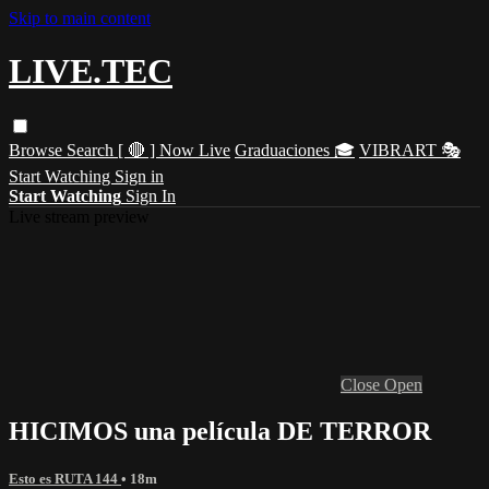
Skip to main content
LIVE.TEC
Browse
Search
[ 🔴 ] Now Live
Graduaciones 🎓
VIBRART 🎭
Start Watching
Sign in
Start Watching
Sign In
Live stream preview
Close
Open
HICIMOS una película DE TERROR
Esto es RUTA 144
• 18m