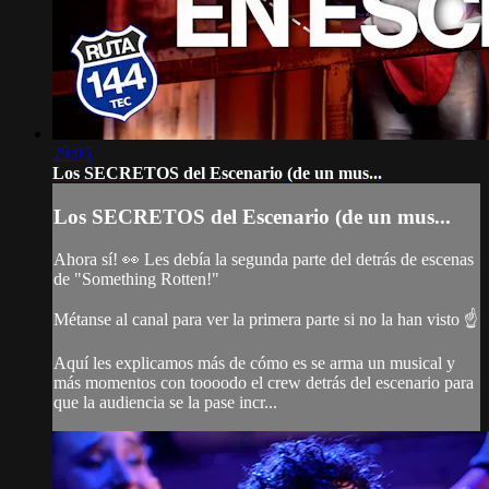
29:05
Los SECRETOS del Escenario (de un mus...
Los SECRETOS del Escenario (de un mus...
Ahora sí! 👀 Les debía la segunda parte del detrás de escenas
de "Something Rotten!"
Métanse al canal para ver la primera parte si no la han visto ☝
Aquí les explicamos más de cómo es se arma un musical y
más momentos con toooodo el crew detrás del escenario para
que la audiencia se la pase incr...