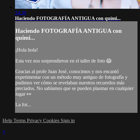
24:39
Haciendo FOTOGRAFÍA ANTIGUA con quími...
Haciendo FOTOGRAFÍA ANTIGUA con
quími...
¡Hola hola!
Esta vez nos sorprendieron en el taller de foto 😱
Gracias al profe Juan José, conocimos y nos encantó
experimentar con un método muy antiguo de fotografía y
pudimos ver cómo se revelaban nuestros recuerdos más
preciados. No sabíamos que se pueden plasmar en cualquier
lugar 👀
La fot...
Help
Terms
Privacy
Cookies
Sign in
×