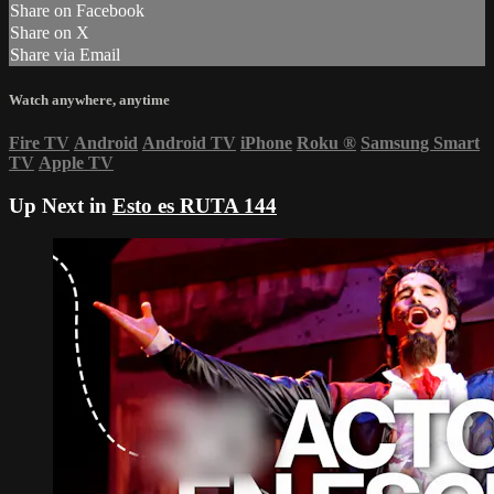
Share on Facebook
Share on X
Share via Email
Watch anywhere, anytime
Fire TV
Android
Android TV
iPhone
Roku
®
Samsung Smart
TV
Apple TV
Up Next in
Esto es RUTA 144