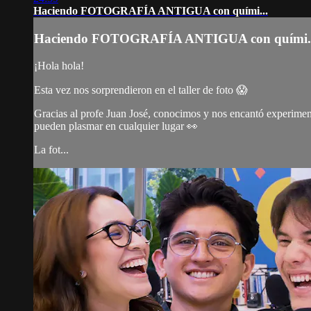
Haciendo FOTOGRAFÍA ANTIGUA con quími...
Haciendo FOTOGRAFÍA ANTIGUA con quími..
¡Hola hola!
Esta vez nos sorprendieron en el taller de foto 😱
Gracias al profe Juan José, conocimos y nos encantó experime
pueden plasmar en cualquier lugar 👀
La fot...