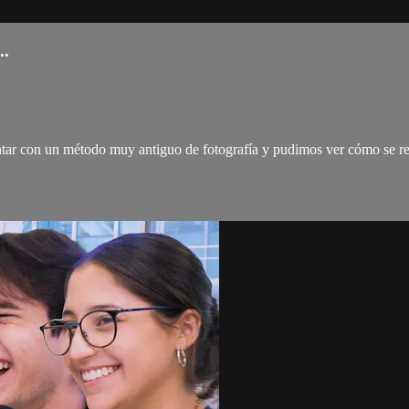
.
ntar con un método muy antiguo de fotografía y pudimos ver cómo se r