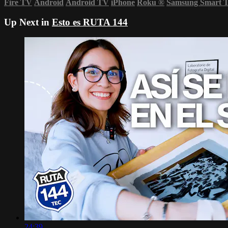
Fire TV
Android
Android TV
iPhone
Roku
®
Samsung Smart 
Up Next in
Esto es RUTA 144
24:39