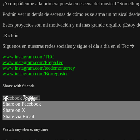
¡Acompáñenme a la primera puesta en escena del musical "Somethin
Podrán ver un detrás de escenas de cómo es se arma un musical desde 
Estos proyectos son mi motivación y mi más grande orgullo. ¡Estoy d
-Richón
Síguenos en nuestras redes sociales y sigue el día a día en el Tec 💙
www.instagram.com/TEC
www.instagram.com/PrepaTec
www.instagram.com/tecdemonterrey
www.instagram.com/Borregostec
Share with friends
Facebook
X
Email
Share on Facebook
Share on X
Share via Email
Watch anywhere, anytime