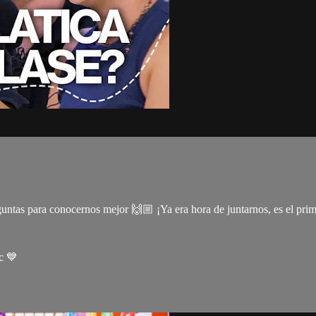
untas para conocernos mejor 🙌🏼 ¡Ya era hora de juntarnos, es el prim
ec 💙