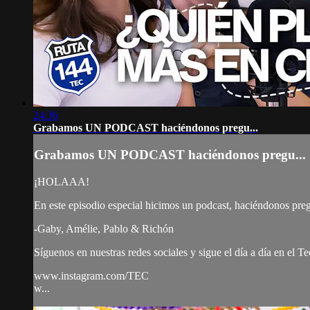
24:36
Grabamos UN PODCAST haciéndonos pregu...
Grabamos UN PODCAST haciéndonos pregu...
¡HOLAAA!
En este episodio especial hicimos un podcast, haciéndonos preg
-Gaby, Amélie, Pablo & Richón
Síguenos en nuestras redes sociales y sigue el día a día en el T
www.instagram.com/TEC
w...