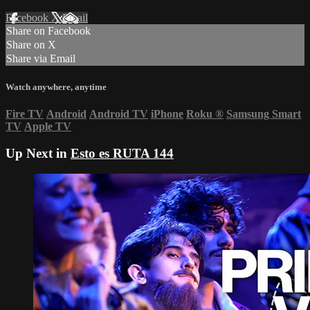
Facebook
X
Email
Share on Facebook
Share on X
Share via Email
Watch anywhere, anytime
Fire TV
Android
Android TV
iPhone
Roku
®
Samsung Smart
TV
Apple TV
Up Next in
Esto es RUTA 144