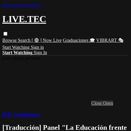
Skip to main content
LIVE.TEC
Browse
Search
[ 🔴 ] Now Live
Graduaciones 🎓
VIBRART 🎭
Start Watching
Sign in
Start Watching
Sign In
Live stream preview
Close
Open
IFE Conference
[Traducción] Panel "La Educación frente