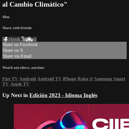
al Cambio Climático"
48m
Share with friends
Facebook
X
Email
Share on Facebook
Share on X
Share via Email
Watch anywhere, anytime
Fire TV
Android
Android TV
iPhone
Roku
®
Samsung Smart
TV
Apple TV
Up Next in
Edición 2023 - Idioma Inglés