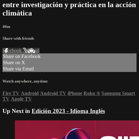
entre investigación y práctica en la acción
climática
46m
Share with friends
Facebook
X
Email
Share on Facebook
Share on X
Share via Email
Watch anywhere, anytime
Fire TV
Android
Android TV
iPhone
Roku
®
Samsung Smart
TV
Apple TV
Up Next in
Edición 2023 - Idioma Inglés