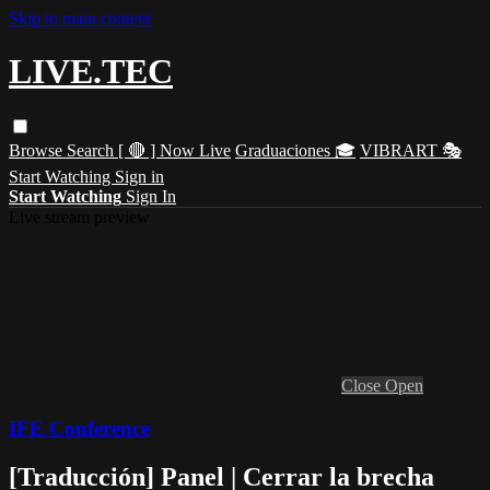
Skip to main content
LIVE.TEC
Browse
Search
[ 🔴 ] Now Live
Graduaciones 🎓
VIBRART 🎭
Start Watching
Sign in
Start Watching
Sign In
Live stream preview
Close
Open
IFE Conference
[Traducción] Panel | Cerrar la brecha