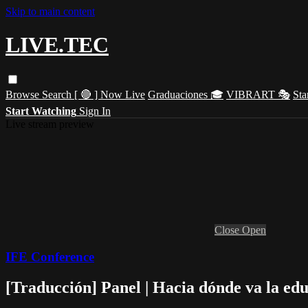
Skip to main content
LIVE.TEC
Browse
Search
[ 🔴 ] Now Live
Graduaciones 🎓
VIBRART 🎭
Sta
Start Watching
Sign In
Live stream preview
Close
Open
IFE Conference
[Traducción] Panel | Hacia dónde va la edu