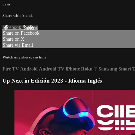
52m
Share with friends
Facebook
X
Email
Share on Facebook
Share on X
Share via Email
Watch anywhere, anytime
Fire TV
Android
Android TV
iPhone
Roku
®
Samsung Smart 
Up Next in
Edición 2023 - Idioma Inglés