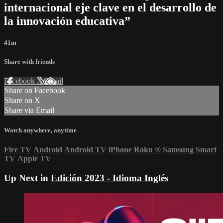
internacional eje clave en el desarrollo de
la innovación educativa”
41m
Share with friends
Facebook
X
Email
Share on Facebook
Share on X
Share via Email
Watch anywhere, anytime
Fire TV
Android
Android TV
iPhone
Roku
®
Samsung Smart
TV
Apple TV
Up Next in
Edición 2023 - Idioma Inglés