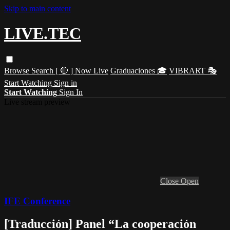
Skip to main content
LIVE.TEC
Browse
Search
[ 🔴 ] Now Live
Graduaciones 🎓
VIBRART 🎭
Start Watching
Sign in
Start Watching
Sign In
Live stream preview
Close
Open
IFE Conference
[Traducción] Panel “La cooperación