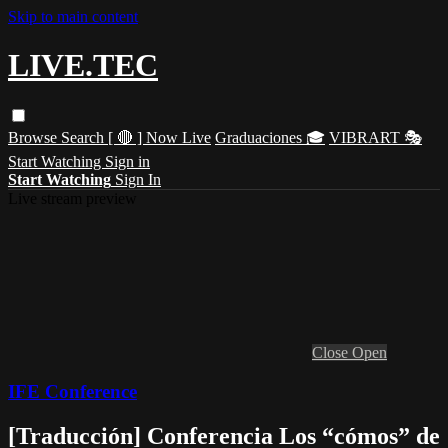
Skip to main content
LIVE.TEC
Browse
Search
[ 🔴 ] Now Live
Graduaciones 🎓
VIBRART 🎭
Start Watching
Sign in
Start Watching
Sign In
Live stream preview
Close
Open
IFE Conference
[Traducción] Conferencia Los “cómos” de