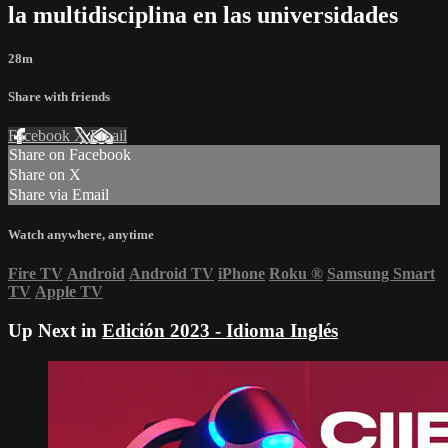
la multidisciplina en las universidades
28m
Share with friends
Facebook
X
Email
Share on Facebook
Share on X
Share via Email
Watch anywhere, anytime
Fire TV
Android
Android TV
iPhone
Roku
®
Samsung Smart
TV
Apple TV
Up Next in
Edición 2023 - Idioma Inglés