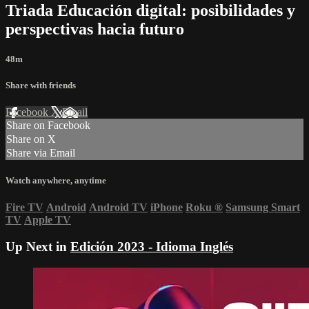
Triada Educación digital: posibilidades y
perspectivas hacia futuro
48m
Share with friends
Facebook
X
Email
Share on Facebook
Share on X
Share via Email
Watch anywhere, anytime
Fire TV
Android
Android TV
iPhone
Roku
®
Samsung Smart
TV
Apple TV
Up Next in
Edición 2023 - Idioma Inglés