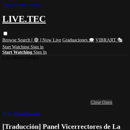
Skip to main content
LIVE.TEC
Browse
Search
[ 🔴 ] Now Live
Graduaciones 🎓
VIBRART 🎭
Start Watching
Sign in
Start Watching
Sign In
Live stream preview
Close
Open
IFE Conference
[Traducción] Panel Vicerrectores de La