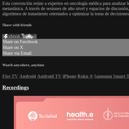
Esta convención reúne a expertos en oncología médica para analizar l
metastásica. A través de sesiones de alto nivel y espacios de discusión
algoritmos de tratamiento orientados a optimizar la toma de decisiones 
Share with friends
Facebook
X
Email
Share on Facebook
Share on X
Share via Email
Watch anywhere, anytime
Fire TV
Android
Android TV
iPhone
Roku
®
Samsung Smart 
Recordings