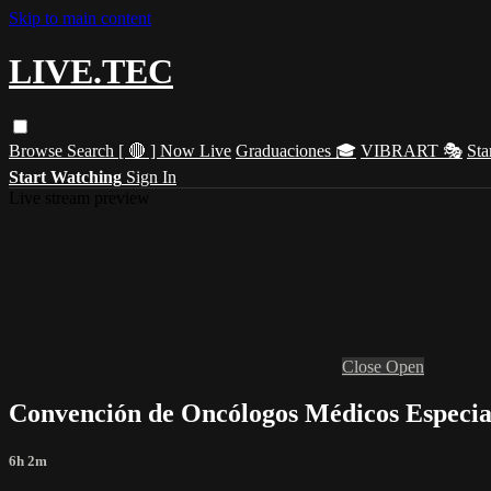
Skip to main content
LIVE.TEC
Browse
Search
[ 🔴 ] Now Live
Graduaciones 🎓
VIBRART 🎭
Sta
Start Watching
Sign In
Live stream preview
Close
Open
Convención de Oncólogos Médicos Especial
6h 2m