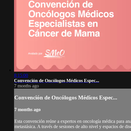
8:15:00
Convención de Oncólogos Médicos Espec...
7 months ago
Convención de Oncólogos Médicos Espec...
7 months ago
Esta convención reúne a expertos en oncología médica para anal
metastásica. A través de sesiones de alto nivel y espacios de dis