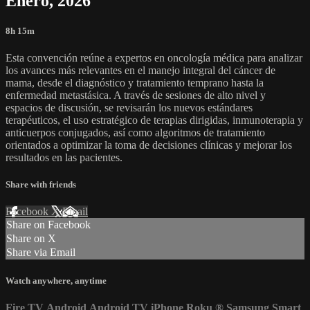
Enero, 2026
8h 15m
Esta convención reúne a expertos en oncología médica para analizar
los avances más relevantes en el manejo integral del cáncer de
mama, desde el diagnóstico y tratamiento temprano hasta la
enfermedad metastásica. A través de sesiones de alto nivel y
espacios de discusión, se revisarán los nuevos estándares
terapéuticos, el uso estratégico de terapias dirigidas, inmunoterapia y
anticuerpos conjugados, así como algoritmos de tratamiento
orientados a optimizar la toma de decisiones clínicas y mejorar los
resultados en las pacientes.
Share with friends
Facebook
X
Email
Share on Facebook
Share on X
Share via Email
Watch anywhere, anytime
Fire TV
Android
Android TV
iPhone
Roku
®
Samsung Smart