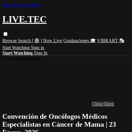
Skip to main content
LIVE.TEC
Browse
Search
[ 🔴 ] Now Live
Graduaciones 🎓
VIBRART 🎭
Start Watching
Sign in
Start Watching
Sign In
Live stream preview
Close
Open
Convención de Oncólogos Médicos
Especialistas en Cáncer de Mama | 23