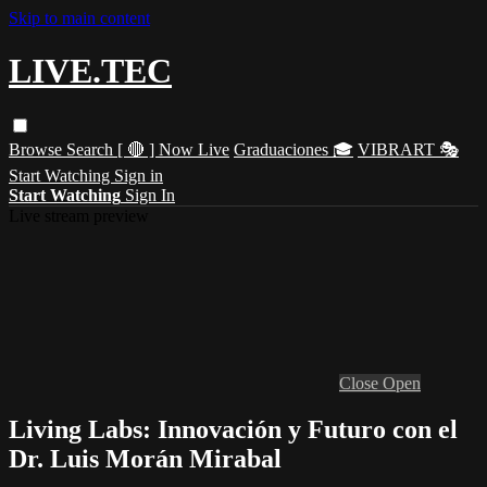
Skip to main content
LIVE.TEC
Browse
Search
[ 🔴 ] Now Live
Graduaciones 🎓
VIBRART 🎭
Start Watching
Sign in
Start Watching
Sign In
Live stream preview
Close
Open
Living Labs: Innovación y Futuro con el
Dr. Luis Morán Mirabal