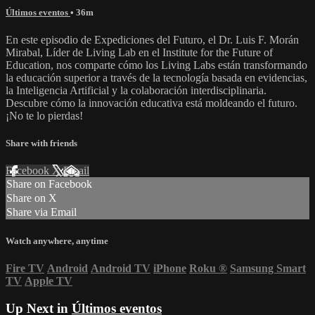
Últimos eventos
• 36m
En este episodio de Expediciones del Futuro, el Dr. Luis F. Morán
Mirabal, Líder de Living Lab en el Institute for the Future of
Education, nos comparte cómo los Living Labs están transformando
la educación superior a través de la tecnología basada en evidencias,
la Inteligencia Artificial y la colaboración interdisciplinaria.
Descubre cómo la innovación educativa está moldeando el futuro.
¡No te lo pierdas!
Share with friends
Facebook
X
Email
Share on Facebook
Share on X
Share via Email
Watch anywhere, anytime
Fire TV
Android
Android TV
iPhone
Roku
®
Samsung Smart
TV
Apple TV
Up Next in
Últimos eventos