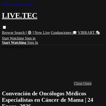
Skip to main content
LIVE.TEC
Browse
Search
[ 🔴 ] Now Live
Graduaciones 🎓
VIBRART 🎭
Start Watching
Sign in
Start Watching
Sign In
Live stream preview
Close
Open
Convención de Oncólogos Médicos
Especialistas en Cáncer de Mama | 24