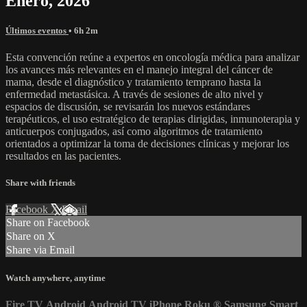
Enero, 2026
Últimos eventos
• 6h 2m
Esta convención reúne a expertos en oncología médica para analizar
los avances más relevantes en el manejo integral del cáncer de
mama, desde el diagnóstico y tratamiento temprano hasta la
enfermedad metastásica. A través de sesiones de alto nivel y
espacios de discusión, se revisarán los nuevos estándares
terapéuticos, el uso estratégico de terapias dirigidas, inmunoterapia y
anticuerpos conjugados, así como algoritmos de tratamiento
orientados a optimizar la toma de decisiones clínicas y mejorar los
resultados en las pacientes.
Share with friends
Facebook
X
Email
Share on Facebook
Share on X
Share via Email
Watch anywhere, anytime
Fire TV
Android
Android TV
iPhone
Roku
®
Samsung Smart