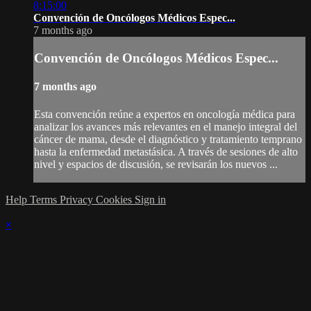
8:15:00
Convención de Oncólogos Médicos Espec...
7 months ago
Convención de Oncólogos Médicos Espec...
7 months ago
Esta convención reúne a expertos en oncología médica para
analizar los avances más relevantes en el manejo integral del
cáncer de mama, desde el diagnóstico y tratamiento temprano
hasta la enfermedad metastásica. A través de sesiones de alto
nivel y espacios de discusión, se revisarán los nuevos ...
Help
Terms
Privacy
Cookies
Sign in
×