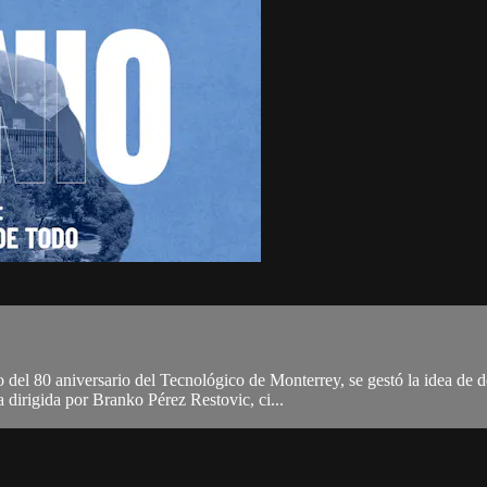
del 80 aniversario del Tecnológico de Monterrey, se gestó la idea de d
irigida por Branko Pérez Restovic, ci...