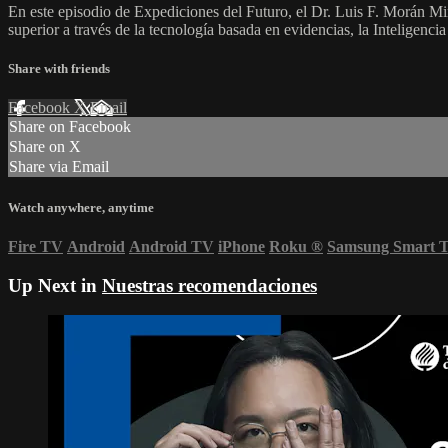
En este episodio de Expediciones del Futuro, el Dr. Luis F. Morán Mi
superior a través de la tecnología basada en evidencias, la Inteligenci
Share with friends
Facebook
X
Email
Share on Facebook
Share on X
Share via Email
Watch anywhere, anytime
Fire TV
Android
Android TV
iPhone
Roku
®
Samsung Smart 
Up Next in
Nuestras recomendaciones