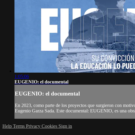
1:05:06
EUGENIO: el documental
EUGENIO: el documental
En 2023, como parte de los proyectos que surgieron con motivo 
Eugenio Garza Sada. Este documental: EUGENIO, es una obra d
Help
Terms
Privacy
Cookies
Sign in