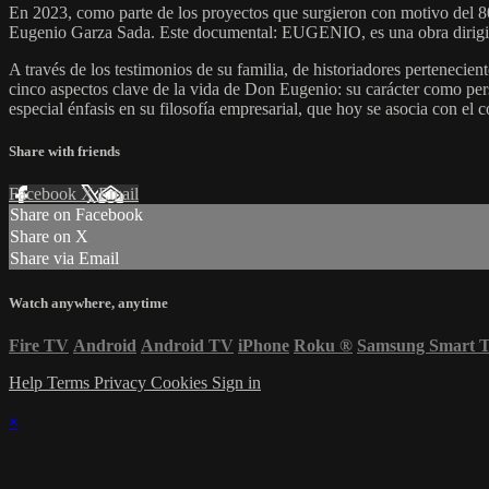
En 2023, como parte de los proyectos que surgieron con motivo del 80
Eugenio Garza Sada. Este documental: EUGENIO, es una obra dirigid
A través de los testimonios de su familia, de historiadores pertenec
cinco aspectos clave de la vida de Don Eugenio: su carácter como pers
especial énfasis en su filosofía empresarial, que hoy se asocia con el 
Share with friends
Facebook
X
Email
Share on Facebook
Share on X
Share via Email
Watch anywhere, anytime
Fire TV
Android
Android TV
iPhone
Roku
®
Samsung Smart 
Help
Terms
Privacy
Cookies
Sign in
×