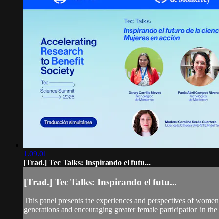
1:09:01
[Trad.] Tec Talks: Inspirando el futu...
[Trad.] Tec Talks: Inspirando el futu...
This panel presents the experiences and perspectives of women w
generations and encouraging greater female participation in the s