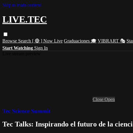
Skip to main content
LIVE.TEC
Browse
Search
[ 🔴 ] Now Live
Graduaciones 🎓
VIBRART 🎭
Sta
Start Watching
Sign In
Live stream preview
Close
Open
Tec Science Summit
Tec Talks: Inspirando el futuro de la cienc