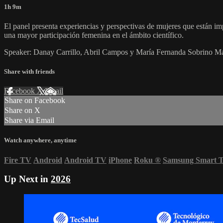
1h 9m
El panel presenta experiencias y perspectivas de mujeres que están imp
una mayor participación femenina en el ámbito científico.
Speaker: Danay Carrillo, Abril Campos y María Fernanda Sobrino M
Share with friends
Facebook
X
Email
Share on Facebook
Share on X
Share via Email
Watch anywhere, anytime
Fire TV
Android
Android TV
iPhone
Roku
®
Samsung Smart 
Up Next in
2026