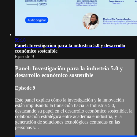
59:18
Panel: Investigación para la industria 5.0 y desarrollo
económico sostenible
Episode 9
Panel: Investigación para la industria 5.0 y
desarrollo económico sostenible
Episode 9
Este panel explica cómo la investigación y la innovación
están impulsando la transición hacia la Industria 5.0,
destacando su papel en el desarrollo económico sostenible, la
colaboración estratégica entre academia e industria, y la
generación de soluciones tecnológicas centradas en las
personas y...