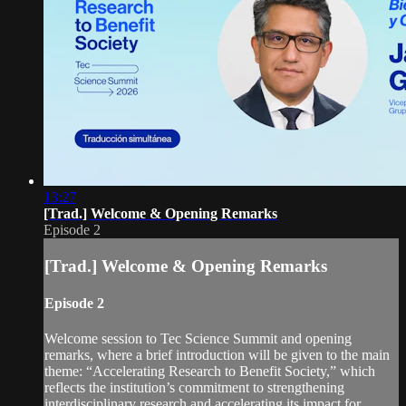
13:27
[Trad.] Welcome & Opening Remarks
Episode 2
[Trad.] Welcome & Opening Remarks
Episode 2
Welcome session to Tec Science Summit and opening
remarks, where a brief introduction will be given to the main
theme: “Accelerating Research to Benefit Society,” which
reflects the institution’s commitment to strengthening
interdisciplinary research and accelerating its impact for