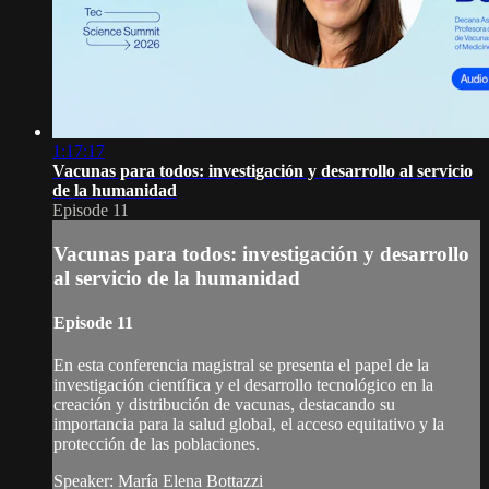
1:17:17
Vacunas para todos: investigación y desarrollo al servicio
de la humanidad
Episode 11
Vacunas para todos: investigación y desarrollo
al servicio de la humanidad
Episode 11
En esta conferencia magistral se presenta el papel de la
investigación científica y el desarrollo tecnológico en la
creación y distribución de vacunas, destacando su
importancia para la salud global, el acceso equitativo y la
protección de las poblaciones.
Speaker: María Elena Bottazzi