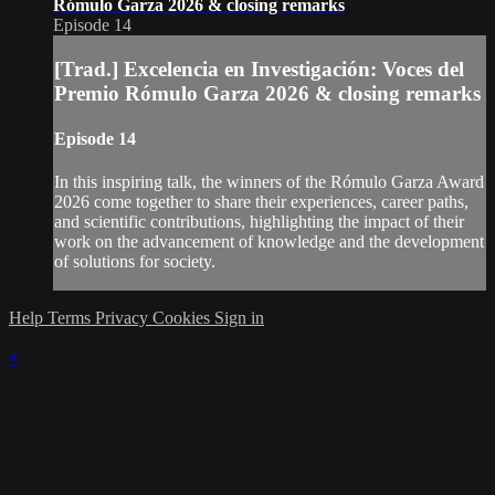
Rómulo Garza 2026 & closing remarks
Episode 14
[Trad.] Excelencia en Investigación: Voces del
Premio Rómulo Garza 2026 & closing remarks
Episode 14
In this inspiring talk, the winners of the Rómulo Garza Award
2026 come together to share their experiences, career paths,
and scientific contributions, highlighting the impact of their
work on the advancement of knowledge and the development
of solutions for society.
Help
Terms
Privacy
Cookies
Sign in
×