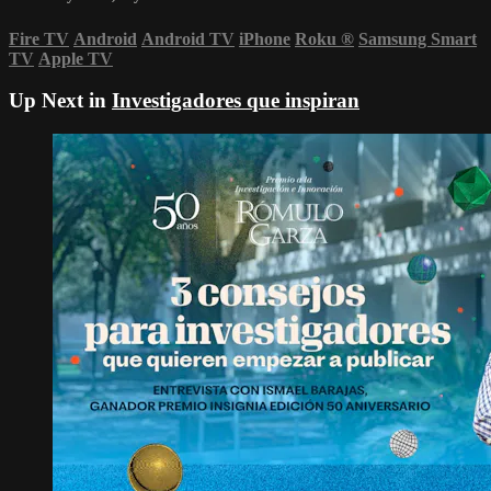
Fire TV
Android
Android TV
iPhone
Roku
®
Samsung Smart
TV
Apple TV
Up Next in
Investigadores que inspiran