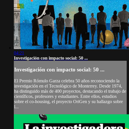
04:21
Investigación con impacto social: 50 ...
Investigación con impacto social: 50 ...
El Premio Rómulo Garza celebra 50 años reconociendo la
investigación en el Tecnológico de Monterrey. Desde 1974,
ha distinguido más de 400 proyectos, destacando el trabajo de
científicos, profesores y estudiantes. Entre ellos, estudios
sobre el co-housing, el proyecto OriGen y su hallazgo sobre
l...