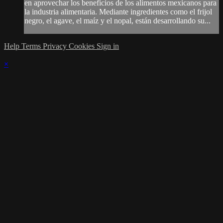
en aprovechar los beneficios de los alimentos mexicanos para
la industria alimentaria. Mediante ingredientes como el frijol
negro, el agave, el maíz y el nopal, están desarrollando su...
Help
Terms
Privacy
Cookies
Sign in
×