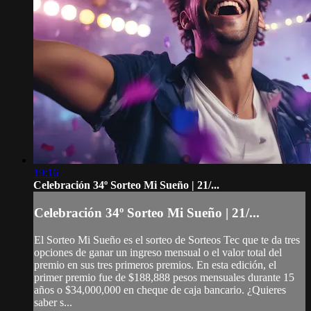
19:16
Celebración 34º Sorteo Mi Sueño | 21/...
Celebración 34º Sorteo Mi Sueño | 21/...
El Sorteo Mi Sueño es el sorteo de Sorteos Tec que te da tres
opciones de ganar un ingreso mensual o el valor total del
premio en sus tres primeros premios. En esta edición, el
primer premio fue de $188,888 pesos mensuales durante 15
años o $34,000,000 en cheque de caja bancario. ¿Quieres
saber s...