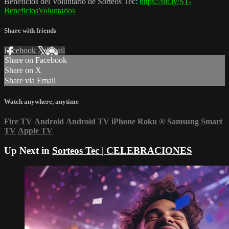
Beneficios del Voluntario de Sorteos Tec:
https://bit.ly/ST-
BeneficiosVoluntarios
Share with friends
Facebook
X
Email
Share on Facebook
Share on X
Share via Email
Watch anywhere, anytime
Fire TV
Android
Android TV
iPhone
Roku
®
Samsung Smart
TV
Apple TV
Up Next in
Sorteos Tec | CELEBRACIONES