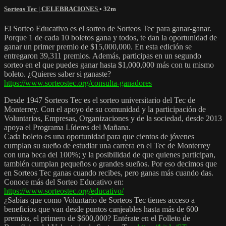
Sorteos Tec | CELEBRACIONES
• 32m
El Sorteo Educativo es el sorteo de Sorteos Tec para ganar-ganar.
Porque 1 de cada 10 boletos gana y todos, te dan la oportunidad de
ganar un primer premio de $15,000,000. En esta edición se
entregaron 39,311 premios. Además, participas en un segundo
sorteo en el que puedes ganar hasta $1,000,000 más con tu mismo
boleto. ¿Quieres saber si ganaste?
https://www.sorteostec.org/consulta-ganadores
Desde 1947 Sorteos Tec es el sorteo universitario del Tec de
Monterrey. Con el apoyo de su comunidad y la participación de
Voluntarios, Empresas, Organizaciones y de la sociedad, desde 2013
apoya el Programa Líderes del Mañana.
Cada boleto es una oportunidad para que cientos de jóvenes
cumplan su sueño de estudiar una carrera en el Tec de Monterrey
con una beca del 100%; y la posibilidad de que quienes participan,
también cumplan pequeños o grandes sueños. Por eso decimos que
en Sorteos Tec ganas cuando recibes, pero ganas más cuando das.
Conoce más del Sorteo Educativo en:
https://www.sorteostec.org/educativo/
¿Sabías que como Voluntario de Sorteos Tec tienes acceso a
beneficios que van desde puntos canjeables hasta más de 600
premios, el primero de $600,000? Entérate en el Folleto de