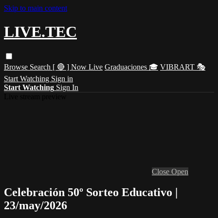
Skip to main content
LIVE.TEC
Browse
Search
[ 🔴 ] Now Live
Graduaciones 🎓
VIBRART 🎭
Start Watching
Sign in
Start Watching
Sign In
Live stream preview
Close
Open
Celebración 50º Sorteo Educativo |
23/may/2026