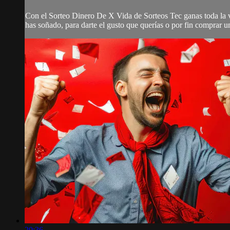
Con el Sorteo Dinero De X Vida de Sorteos Tec ganas toda la vi
has soñado, para darte el gusto que querías o por fin comprar un
20:36