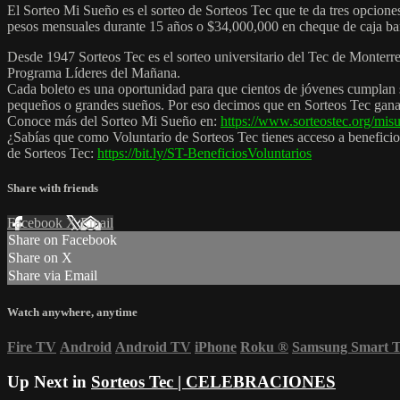
El Sorteo Mi Sueño es el sorteo de Sorteos Tec que te da tres opcione
pesos mensuales durante 15 años o $34,000,000 en cheque de caja ban
Desde 1947 Sorteos Tec es el sorteo universitario del Tec de Monterr
Programa Líderes del Mañana.
Cada boleto es una oportunidad para que cientos de jóvenes cumplan s
pequeños o grandes sueños. Por eso decimos que en Sorteos Tec gana
Conoce más del Sorteo Mi Sueño en:
https://www.sorteostec.org/mis
¿Sabías que como Voluntario de Sorteos Tec tienes acceso a beneficio
de Sorteos Tec:
https://bit.ly/ST-BeneficiosVoluntarios
Share with friends
Facebook
X
Email
Share on Facebook
Share on X
Share via Email
Watch anywhere, anytime
Fire TV
Android
Android TV
iPhone
Roku
®
Samsung Smart 
Up Next in
Sorteos Tec | CELEBRACIONES