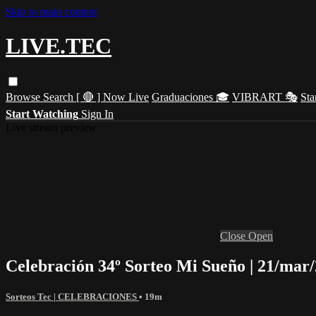
Skip to main content
LIVE.TEC
Browse
Search
[ 🔴 ] Now Live
Graduaciones 🎓
VIBRART 🎭
Sta
Start Watching
Sign In
Live stream preview
Close
Open
Celebración 34º Sorteo Mi Sueño | 21/mar
Sorteos Tec | CELEBRACIONES
• 19m