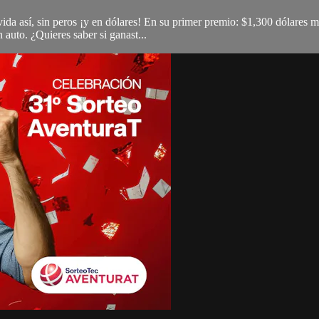
da así, sin peros ¡y en dólares! En su primer premio: $1,300 dólares me
 auto. ¿Quieres saber si ganast...