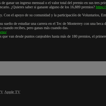
s de ganar un ingreso mensual o el valor total del premio en sus tres pr
cario. ¿Quieres saber si ganaste alguno de los 16,889 premios?
https:
ey. Con el apoyo de su comunidad y la participación de Voluntarios, E
u sueño de estudiar una carrera en el Tec de Monterrey con una beca d
s cuando recibes, pero ganas más cuando das.
ueno/
s que van desde puntos canjeables hasta más de 180 premios, el primero
TV
Apple TV