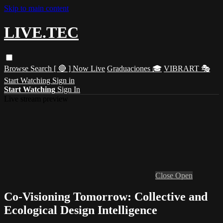
Skip to main content
LIVE.TEC
Browse
Search
[ 🔴 ] Now Live
Graduaciones 🎓
VIBRART 🎭
Start Watching
Sign in
Start Watching
Sign In
Live stream preview
Close
Open
Co-Visioning Tomorrow: Collective and
Ecological Design Intelligence