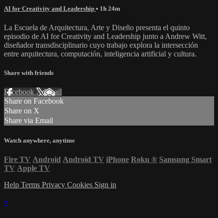
AI for Creativity and Leadership
• 1h 24m
La Escuela de Arquitectura, Arte y Diseño presenta el quinto
episodio de AI for Creativity and Leadership junto a Andrew Witt,
diseñador transdisciplinario cuyo trabajo explora la intersección
entre arquitectura, computación, inteligencia artificial y cultura.
Share with friends
Facebook
X
Email
Share on Facebook
Share on X
Share via Email
Watch anywhere, anytime
Fire TV
Android
Android TV
iPhone
Roku
®
Samsung Smart
TV
Apple TV
Help
Terms
Privacy
Cookies
Sign in
×