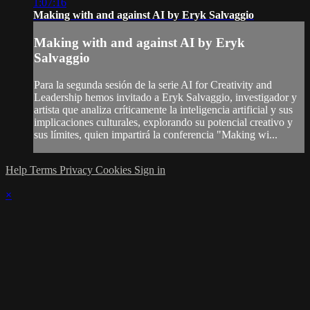
1:07:16
Making with and against AI by Eryk Salvaggio
Making with and against AI by Eryk
Salvaggio
Para la segunda sesión de la serie AI for Creativity and
Leadership hemos invitado a Eryk Salvaggio, investigador y
artista que analiza críticamente la inteligencia artificial y sus
implicaciones culturales, explorando su potencial creativo y
sus límites, quien impartirá la conferencia "Making wi...
Help
Terms
Privacy
Cookies
Sign in
×