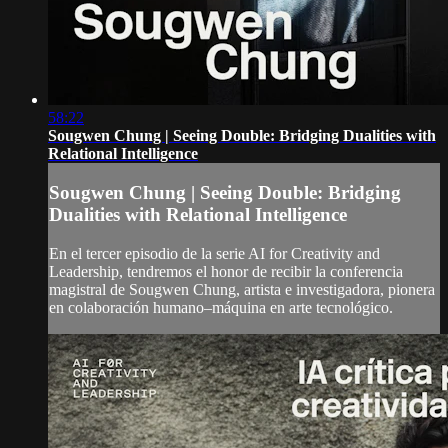
58:22
Sougwen Chung | Seeing Double: Bridging Dualities with
Relational Intelligence
Sougwen Chung | Seeing Double: Bridging
Dualities with Relational Intelligence
En el tercer episodio de la serie AI for Creativity and
Leadership, tendremos el honor de recibir la conferencia
magistral de Sougwen Chung, artista e investigadora, pionera
en colaboración humano–máquina en arte tecnológico.