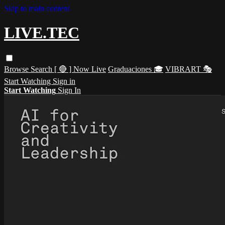
Skip to main content
LIVE.TEC
Browse
Search
[ 🔴 ] Now Live
Graduaciones 🎓
VIBRART 🎭
Start Watching
Sign in
Start Watching
Sign In