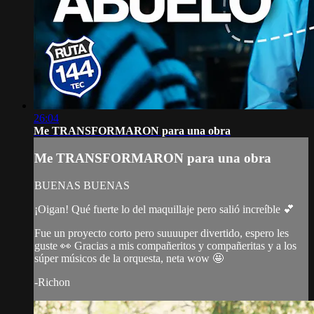
26:04
Me TRANSFORMARON para una obra
Me TRANSFORMARON para una obra
BUENAS BUENAS
¡Oigan! Qué fuerte lo del maquillaje pero salió increíble 💕
Fue un proyecto corto pero suuuuper divertido, espero les
guste 👀 Gracias a mis compañeritos y compañeritas y a los
súper músicos de la orquesta, neta wow 🤩
-Richon