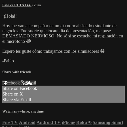
Esto es RUTA 144
• 23m
¡¡Hola!!
Hoy me van a acompañar en un día normal siendo estudiante de
negocios. Fue suerte que tocara día de presentación, me puse
DEMASIADO NERVIOSO. No sé si se escuche mi respiración en
el micrófono 😂
Espero les guste cómo trabajamos con los simuladores 😁
-Pablo
Share with friends
Facebook
X
Email
Share on Facebook
Share on X
Share via Email
Watch anywhere, anytime
Fire TV
Android
Android TV
iPhone
Roku
®
Samsung Smart