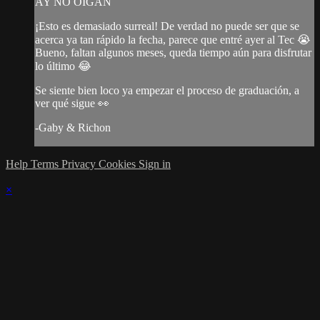
AY NO OIGAN
¡Esto es demasiado surreal! De verdad no puede ser que se
acerca ya tan rápido la fecha, parece que entré ayer al Tec 😭
Bueno, faltan algunos meses, queda tiempo aún para disfrutar
lo último 😂
Se siente bien loco ya empezar el proceso de graduación, a
ver qué sigue 👀
-Gaby & Richon
Help
Terms
Privacy
Cookies
Sign in
×