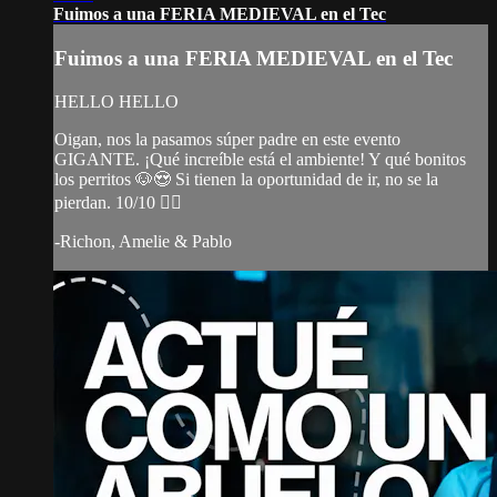
Fuimos a una FERIA MEDIEVAL en el Tec
Fuimos a una FERIA MEDIEVAL en el Tec
HELLO HELLO
Oigan, nos la pasamos súper padre en este evento
GIGANTE. ¡Qué increíble está el ambiente! Y qué bonitos
los perritos 🐶😍 Si tienen la oportunidad de ir, no se la
pierdan. 10/10 👌🏼
-Richon, Amelie & Pablo