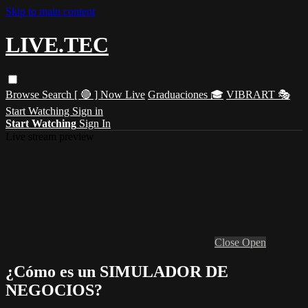
Skip to main content
LIVE.TEC
Browse
Search
[ 🔴 ] Now Live
Graduaciones 🎓
VIBRART 🎭
Start Watching
Sign in
Start Watching
Sign In
Live stream preview
Close
Open
¿Cómo es un SIMULADOR DE
NEGOCIOS?