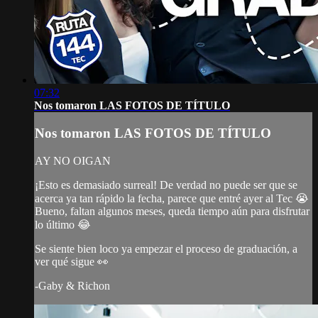
07:32
Nos tomaron LAS FOTOS DE TÍTULO
Nos tomaron LAS FOTOS DE TÍTULO
AY NO OIGAN
¡Esto es demasiado surreal! De verdad no puede ser que se
acerca ya tan rápido la fecha, parece que entré ayer al Tec 😭
Bueno, faltan algunos meses, queda tiempo aún para disfrutar
lo último 😂
Se siente bien loco ya empezar el proceso de graduación, a
ver qué sigue 👀
-Gaby & Richon