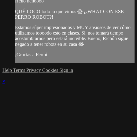
Hello helloooo
QUÉ LOCO todo lo que vimos 😱 ¡¿WHAT CON ESE
PERRO ROBOT?!
Estamos súper impresionados y MUY ansiosos de ver cómo
utilizamos toooodo esto en clases. Sí, nos tomará tiempo
acostumbrarnos pero estará increíble. Bueno, Richón sigue
negado a tener robots en su casa 😂
¡Gracias a Fermí...
Help
Terms
Privacy
Cookies
Sign in
×