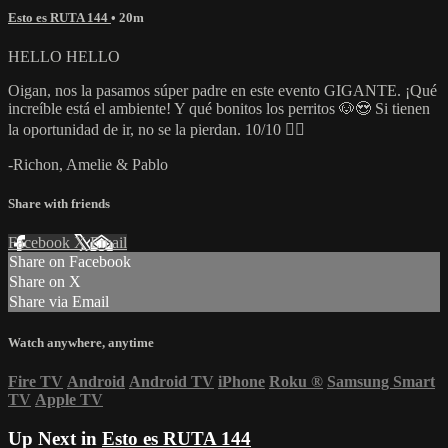
Esto es RUTA 144
• 20m
HELLO HELLO
Oigan, nos la pasamos súper padre en este evento GIGANTE. ¡Qué
increíble está el ambiente! Y qué bonitos los perritos 🐶😍 Si tienen
la oportunidad de ir, no se la pierdan. 10/10 👌🏼
-Richon, Amelie & Pablo
Share with friends
Facebook
X
Email
Share on Facebook
Share on X
Share via Email
Watch anywhere, anytime
Fire TV
Android
Android TV
iPhone
Roku
®
Samsung Smart
TV
Apple TV
Up Next in
Esto es RUTA 144