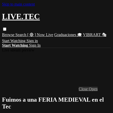
Skip to main content
LIVE.TEC
Browse
Search
[ 🔴 ] Now Live
Graduaciones 🎓
VIBRART 🎭
Start Watching
Sign in
Start Watching
Sign In
Live stream preview
Close
Open
Fuimos a una FERIA MEDIEVAL en el
Tec