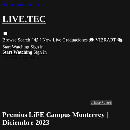
Skip to main content
LIVE.TEC
Browse
Search
[ 🔴 ] Now Live
Graduaciones 🎓
VIBRART 🎭
Start Watching
Sign in
Start Watching
Sign In
Live stream preview
Close
Open
Premios LiFE Campus Monterrey |
Diciembre 2023