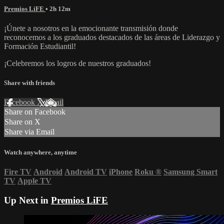
Premios LiFE
• 2h 12m
¡Únete a nosotros en la emocionante transmisión donde
reconocemos a los graduados destacados de las áreas de Liderazgo y
Formación Estudiantil!
¡Celebremos los logros de nuestros graduados!
Share with friends
Facebook
X
Email
Share on Facebook
Share on X
Share via Email
Watch anywhere, anytime
Fire TV
Android
Android TV
iPhone
Roku
®
Samsung Smart
TV
Apple TV
Up Next in
Premios LiFE