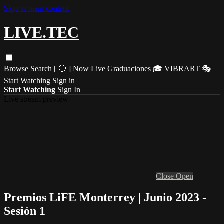
Skip to main content
LIVE.TEC
Browse
Search
[ 🔴 ] Now Live
Graduaciones 🎓
VIBRART 🎭
Start Watching
Sign in
Start Watching
Sign In
Live stream preview
Close
Open
Premios LiFE Monterrey | Junio 2023 -
Sesión 1