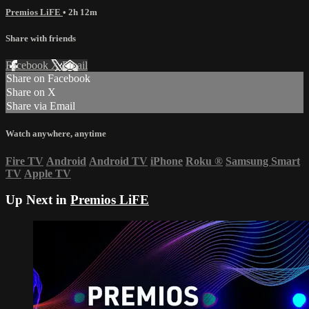
Premios LiFE
• 2h 12m
Share with friends
Facebook
X
Email
Share on Facebook
Share on X
Share via Email
Watch anywhere, anytime
Fire TV
Android
Android TV
iPhone
Roku
®
Samsung Smart
TV
Apple TV
Up Next in
Premios LiFE