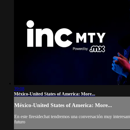
39:08
México-United States of America: More...
México-United States of America: More...
En este firesidechat tendremos una conversación muy interesante
futuro