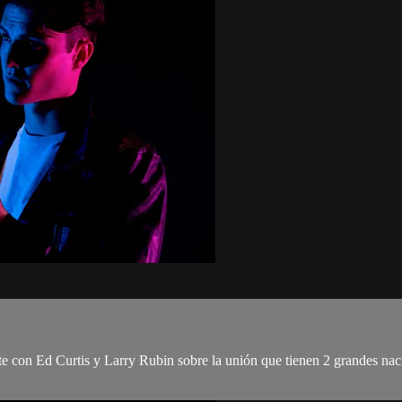
 con Ed Curtis y Larry Rubin sobre la unión que tienen 2 grandes nacion