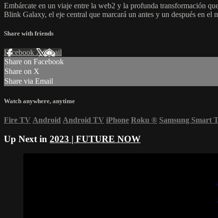
Embárcate en un viaje entre la web2 y la profunda transformación q
Blink Galaxy, el eje central que marcará un antes y un después en el
Share with friends
Facebook
X
Email
Share on Facebook
Share on X
Share via Email
Watch anywhere, anytime
Fire TV
Android
Android TV
iPhone
Roku
®
Samsung Smart 
Up Next in
2023 | FUTURE NOW