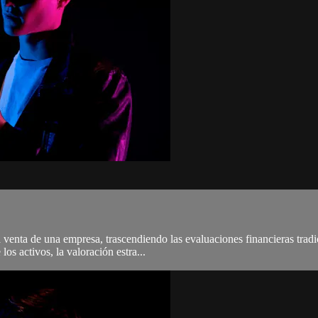
venta de una empresa, trascendiendo las evaluaciones financieras tradi
os activos, la valoración estra...