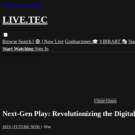
Skip to main content
LIVE.TEC
Browse
Search
[ 🔴 ] Now Live
Graduaciones 🎓
VIBRART 🎭
Sta
Start Watching
Sign In
Live stream preview
Close
Open
Next-Gen Play: Revolutionizing the Digit
2023 | FUTURE NOW
• 38m