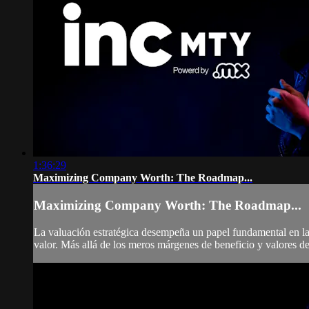
1:36:29
Maximizing Company Worth: The Roadmap...
Maximizing Company Worth: The Roadmap...
La valuación estratégica desempeña un papel fundamental en la 
valor. Más allá de los meros márgenes de beneficio y valores de l