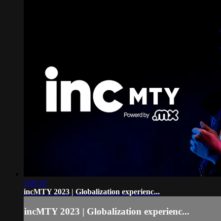
1:01:57
incMTY 2023 | Globalization experienc...
incMTY 2023 | Globalization experienc...