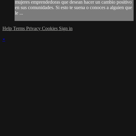
mujeres emprendedoras que desean hacer un cambio positivo
en sus comunidades. Si esto te suena o conoces a alguien que
le ...
Help
Terms
Privacy
Cookies
Sign in
×