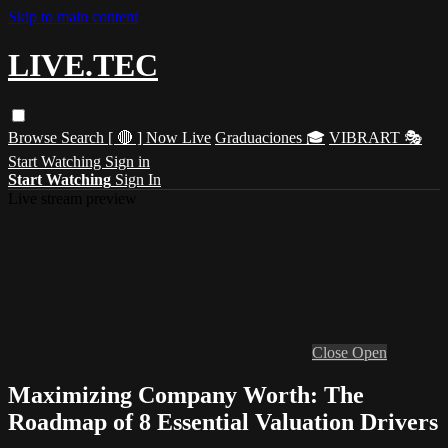
Skip to main content
LIVE.TEC
Browse
Search
[ 🔴 ] Now Live
Graduaciones 🎓
VIBRART 🎭
Start Watching
Sign in
Start Watching
Sign In
Live stream preview
Close
Open
Maximizing Company Worth: The
Roadmap of 8 Essential Valuation Drivers