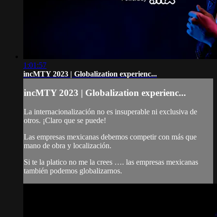
1:01:57
incMTY 2023 | Globalization experienc...
incMTY 2023 | Globalization experienc...
La internacionalización no es insuperable ni exclusiva de
otros. ¡Claro que se puede!
Las empresas mexicanas debemos competir con más que
mano de obra y localización.
Si te la platico no me la crees …. las empresas mexicanas
también podemos globalizarnos.