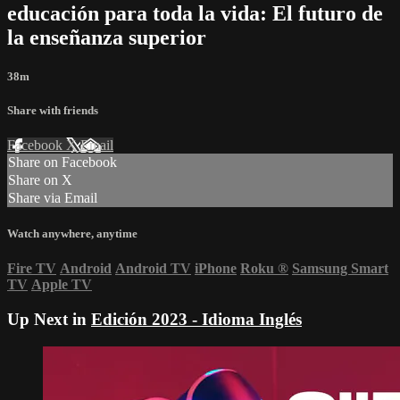
educación para toda la vida: El futuro de
la enseñanza superior
38m
Share with friends
Facebook
X
Email
Share on Facebook
Share on X
Share via Email
Watch anywhere, anytime
Fire TV
Android
Android TV
iPhone
Roku
®
Samsung Smart
TV
Apple TV
Up Next in
Edición 2023 - Idioma Inglés