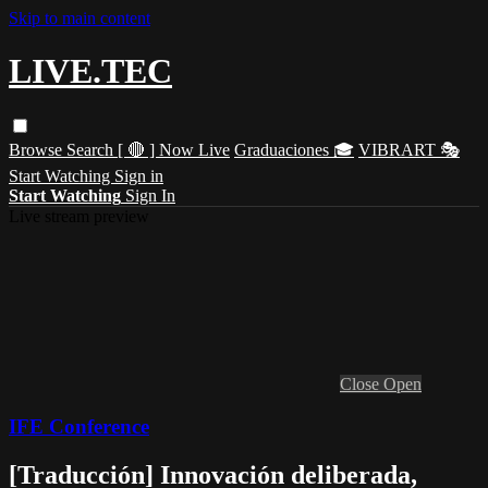
Skip to main content
LIVE.TEC
Browse
Search
[ 🔴 ] Now Live
Graduaciones 🎓
VIBRART 🎭
Start Watching
Sign in
Start Watching
Sign In
Live stream preview
Close
Open
IFE Conference
[Traducción] Innovación deliberada,