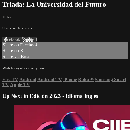
Tríada: La Universidad del Futuro
1h 6m
Share with friends
Facebook
X
Email
Share on Facebook
Share on X
Share via Email
Watch anywhere, anytime
Fire TV
Android
Android TV
iPhone
Roku
®
Samsung Smart
TV
Apple TV
Up Next in
Edición 2023 - Idioma Inglés