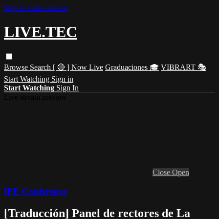
Skip to main content
LIVE.TEC
Browse
Search
[ 🔴 ] Now Live
Graduaciones 🎓
VIBRART 🎭
Start Watching
Sign in
Start Watching
Sign In
Live stream preview
Close
Open
IFE Conference
[Traducción] Panel de rectores de La